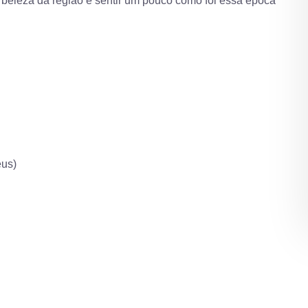
da beleza da região e sentir um pouco como foi essa época
eus)