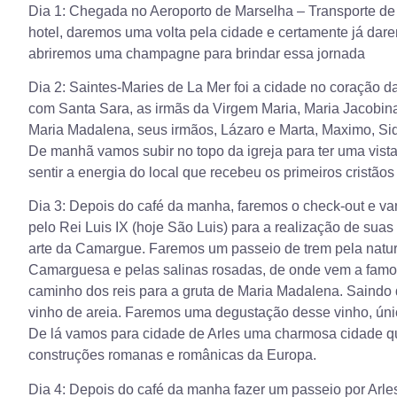
Dia 1: Chegada no Aeroporto de Marselha – Transporte de
hotel, daremos uma volta pela cidade e certamente já da
abriremos uma champagne para brindar essa jornada
Dia 2: Saintes-Maries de La Mer foi a cidade no coração 
com Santa Sara, as irmãs da Virgem Maria, Maria Jacobina
Maria Madalena, seus irmãos, Lázaro e Marta, Maximo, Sid
De manhã vamos subir no topo da igreja para ter uma vist
sentir a energia do local que recebeu os primeiros cristão
Dia 3: Depois do café da manha, faremos o check-out e va
pelo Rei Luis IX (hoje São Luis) para a realização de suas 
arte da Camargue. Faremos um passeio de trem pela natur
Camarguesa e pelas salinas rosadas, de onde vem a famosa f
caminho dos reis para a gruta de Maria Madalena. Saindo
vinho de areia. Faremos uma degustação desse vinho, únic
De lá vamos para cidade de Arles uma charmosa cidade q
construções romanas e românicas da Europa.
Dia 4: Depois do café da manha fazer um passeio por Arles