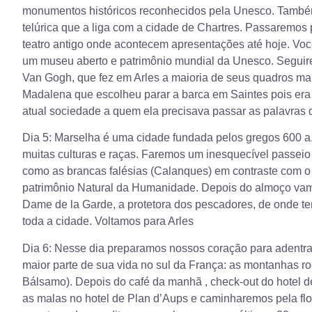
monumentos históricos reconhecidos pela Unesco. També
telúrica que a liga com a cidade de Chartres. Passaremos 
teatro antigo onde acontecem apresentações até hoje. Você
um museu aberto e patrimônio mundial da Unesco. Segui
Van Gogh, que fez em Arles a maioria de seus quadros mai
Madalena que escolheu parar a barca em Saintes pois era 
atual sociedade a quem ela precisava passar as palavras 
Dia 5: Marselha é uma cidade fundada pelos gregos 600 a.
muitas culturas e raças. Faremos um inesquecível passeio 
como as brancas falésias (Calanques) em contraste com o 
patrimônio Natural da Humanidade. Depois do almoço vamos
Dame de la Garde, a protetora dos pescadores, de onde t
toda a cidade. Voltamos para Arles
Dia 6: Nesse dia preparamos nossos coração para adentra
maior parte de sua vida no sul da França: as montanhas 
Bálsamo). Depois do café da manhã , check-out do hotel 
as malas no hotel de Plan d’Aups e caminharemos pela fl