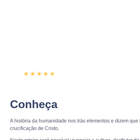
Caminho de Maria 
★
★
★
★
★
(4.9)
Conheça
A história da humanidade nos trás elementos e dizem que
crucificação de Cristo.